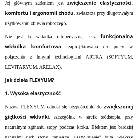
zwiększenie elastyczności,
Jej głównym zadaniem jest
komfortu i ergonomii chodu
, zwłaszcza przy długotrwałym
użytkowaniu obuwia roboczego.
funkcjonalna
Nie jest to wkładka ortopedyczna, lecz
wkładka komfortowa
, zaprojektowana do pracy w
połączeniu z innymi technologiami ARTRA (SOFTYUM,
LEVITARYUM, ARELAX).
Jak działa FLEXYUM?
1. Wysoka elastyczność
zwiększonej
Nazwa FLEXYUM odnosi się bezpośrednio do
giętkości wkładki
, szczególnie w strefie śródstopia, przy
naturalnym zginaniu stopy podczas kroku. Efektem jest bardziej
naturalny ruch stopy, mniejsze
„
usztywnienie
”
buta, wi
ę
kszy