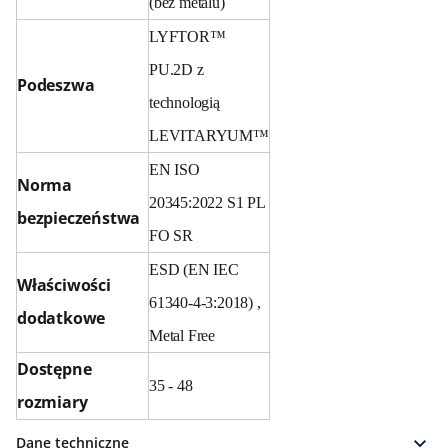
(bez metalu)
LYFTOR™
PU.2D z
Podeszwa
technologią
LEVITARYUM™
EN ISO
Norma
20345:2022 S1 PL
bezpieczeństwa
FO SR
ESD (EN IEC
Właściwości
61340-4-3:2018) ,
dodatkowe
Metal Free
Dostępne
35 - 48
rozmiary
Dane techniczne