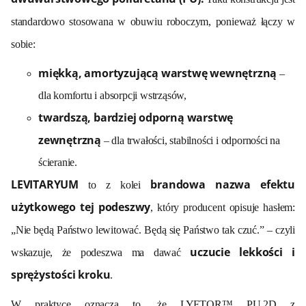
standardowo stosowana w obuwiu roboczym, ponieważ łączy w
sobie:
miękką, amortyzującą warstwę wewnętrzną
–
dla komfortu i absorpcji wstrząsów,
twardszą, bardziej odporną warstwę
zewnętrzną
– dla trwałości, stabilności i odporności na
ścieranie.
LEVITARYUM
brandowa nazwa efektu
to z kolei
użytkowego tej podeszwy
, który producent opisuje hasłem:
„Nie będą Państwo lewitować. Będą się Państwo tak czuć.” – czyli
uczucie lekkości i
wskazuje, że podeszwa ma dawać
sprężystości kroku
.
W praktyce oznacza to, że LYFTOR™ PU.2D z