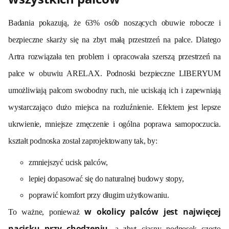
Badania pokazują, że 63% osób noszących obuwie robocze i
bezpieczne skarży się na zbyt małą przestrzeń na palce. Dlatego
Artra rozwiązała ten problem i opracowała szerszą przestrzeń na
palce w obuwiu ARELAX. Podnoski bezpieczne LIBERYUM
umożliwiają palcom swobodny ruch, nie uciskają ich i zapewniają
wystarczająco dużo miejsca na rozluźnienie. Efektem jest lepsze
ukrwienie, mniejsze zmęczenie i ogólna poprawa samopoczucia.
kształt podnoska został zaprojektowany tak, by:
zmniejszy
ć
ucisk palc
ó
w,
lepiej dopasowa
ć
si
ę
do naturalnej budowy stopy,
poprawi
ć
komfort przy d
ł
ugim u
ż
ytkowaniu.
w okolicy palców jest najwięcej
To ważne, ponieważ
nacisku przy chodzeniu
, a zbyt ciasny podnosek często