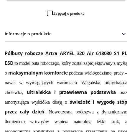
Zapytaj o produkt
Informacje o produkcie
Półbuty robocze Artra ARYEL 320 Air 618080 S1 PL
ESD
to model buta roboczego, który został zaprojektowany z myślą
maksymalnym komforcie
o
podczas wielogodzinnej pracy –
nawet w wymagających warunkach. Wegańska, oddychająca
ultralekka i przewiewna podszewka
cholewka,
oraz
świeżość i wygodę stóp
amortyzująca wyściółka dbają o
przez cały dzień
. Nowoczesna podeszwa z dynamicznym
tłumieniem wstrząsów wspiera naturalny, lekki krok, a
ergonomiczna konstrukcja z poszerzoną przestrzenią na palce