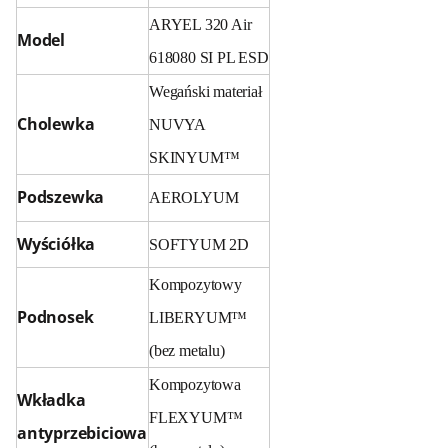
ARYEL 320 Air
Model
618080 SI PL ESD
Wegański materiał
Cholewka
NUVYA
SKINYUM™
Podszewka
AEROLYUM
Wyściółka
SOFTYUM 2D
Kompozytowy
Podnosek
LIBERYUM™
(bez metalu)
Kompozytowa
Wkładka
FLEXYUM™
antyprzebiciowa