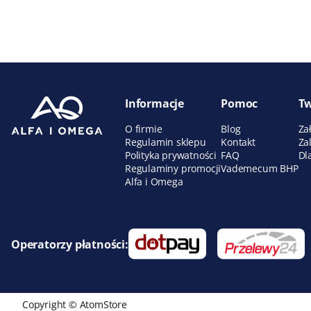
Informacje
Pomoc
Tw
O firmie
Blog
Za
Regulamin sklepu
Kontakt
Za
Polityka prywatności
FAQ
Dl
Regulaminy promocji
Vademecum BHP
Alfa i Omega
Operatorzy płatności:
Copyright © AtomStore