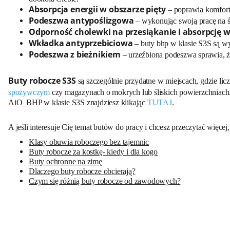
Absorpcja energii w obszarze pięty
– poprawia komfort,
Podeszwa antypoślizgowa
– wykonując swoją pracę na śl
Odporność cholewki na przesiąkanie i absorpcję 
Wkładka antyprzebiciowa
– buty bhp w klasie S3S są w
Podeszwa z bieżnikiem
– urzeźbiona podeszwa sprawia, że
Buty robocze S3S
są szczególnie przydatne w miejscach, gdzie lic
spożywczym
czy magazynach o mokrych lub śliskich powierzchniach.
AiO_BHP w klasie S3S znajdziesz klikając
TUTAJ
.
A jeśli interesuje Cię temat butów do pracy i chcesz przeczytać więcej
Klasy obuwia roboczego bez tajemnic
Buty robocze za kostkę- kiedy i dla kogo
Buty ochronne na zimę
Dlaczego buty robocze obcierają?
Czym się różnią buty robocze od zawodowych?