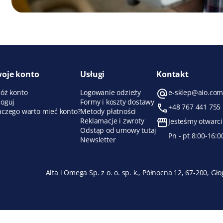
oje konto
Usługi
Kontakt
łóż konto
Logowanie odzieży
e-sklep@aio.com
loguj
Formy i koszty dostawy
+48 767 441 755
aczego warto mieć konto?
Metody płatności
Reklamacje i zwroty
Jesteśmy otwarci
Odstąp od umowy tutaj
Pn - pt 8:00-16:0
Newsletter
Alfa i Omega Sp. z o. o. sp. k., Północna 12, 67-200,