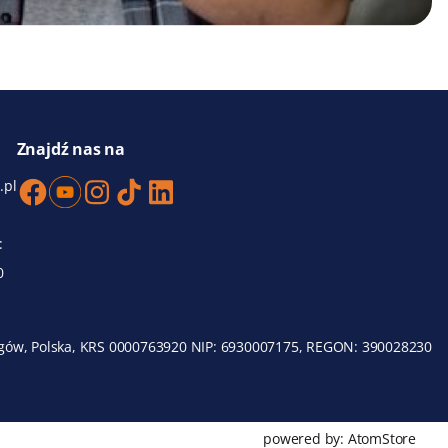
Znajdź nas na
.pl
:
0
 Głogów, Polska, KRS 0000763920 NIP: 6930007175, REGON: 390028230
powered by:
AtomStore