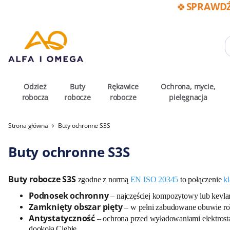
🍀SPRAWDŹ
Odzież
Buty
Rękawice
Ochrona, mycie,
robocza
robocze
robocze
pielęgnacja
Strona główna
Buty ochronne S3S
Buty ochronne S3S
Buty robocze S3S
zgodne z normą
EN ISO 20345
to połączenie
k
Podnosek ochronny
– najczęściej kompozytowy lub kevla
Zamknięty obszar pięty
– w pełni zabudowane obuwie rob
Antystatyczność
– ochrona przed wyładowaniami elektrosta
dookoła Ciebie.