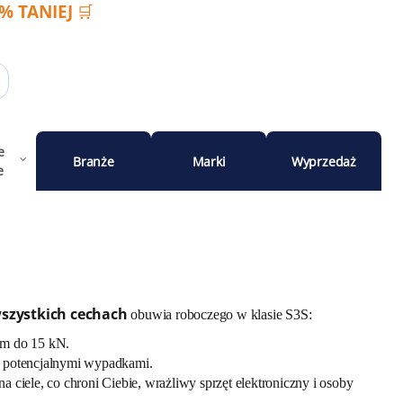
 TANIEJ 🛒
e
Branże
Marki
Wyprzedaż
e
szystkich cechach
obuwia roboczego w klasie S3S:
iem do 15 kN.
d potencjalnymi wypadkami.
ciele, co chroni Ciebie, wrażliwy sprzęt elektroniczny i osoby