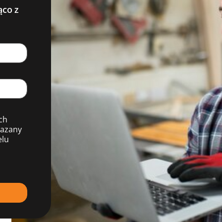
ąco z
ch
kazany
elu