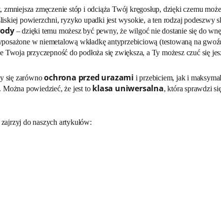
 zmniejsza zmęczenie stóp i odciąża Twój kręgosłup, dzięki czemu może
iskiej powierzchni, ryzyko upadki jest wysokie, a ten rodzaj podeszwy s
wody
– dzięki temu możesz być pewny, że wilgoć nie dostanie się do wnę
yposażone w niemetalową wkładkę antyprzebiciową (testowaną na gwoźdz
 Twoja przyczepność do podłoża się zwiększa, a Ty możesz czuć się jes
ochrona przed urazami
zy się zarówno
i przebiciem, jak i maksym
klasa uniwersalna
 Można powiedzieć, że jest to
, która sprawdzi s
, zajrzyj do naszych artykułów: