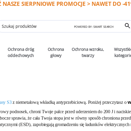
 NASZE SIERPNIOWE PROMOCJE > NAWET DO -41%
POWERED BY: SMART SEARCH
Ochrona dróg
Ochrona
Ochrona wzroku,
Wszystki
oddechowych
głowy
twarzy
kategori
w
lasy S3
z niemetalową wkładką antyprzebiciową. Poniżej przeczytasz o
rowy podnosek, chroni Twoje palce przed uderzeniem
do 200 J i nacisk
ocze sprawia, że cała Twoja stopa jest w równy sposób chroniona prze
tycznymi (ESD), zapobiegają gromadzeniu się ładunków elektrycznych na 