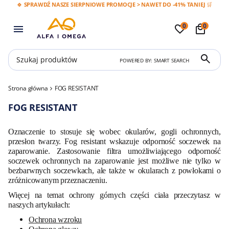
🍀 SPRAWDŹ NASZE SIERPNIOWE PROMOCJE > NAWET DO -41% TANIEJ 🛒
0
0
POWERED BY: SMART SEARCH
Strona główna
FOG RESISTANT
FOG RESISTANT
Oznaczenie to stosuje się wobec okularów, gogli ochronnych,
przesłon twarzy. Fog resistant wskazuje odporność soczewek na
zaparowanie. Zastosowanie filtra umożliwiającego odporność
soczewek ochronnych na zaparowanie jest możliwe nie tylko w
bezbarwnych soczewkach, ale także w okularach z powłokami o
zróżnicowanym przeznaczeniu.
Więcej na temat ochrony górnych części ciała przeczytasz w
naszych artykułach:
Ochrona wzroku