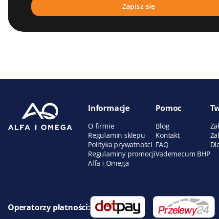
Informacje
Pomoc
Tw
O firmie
Blog
Za
Regulamin sklepu
Kontakt
Za
Polityka prywatności
FAQ
Dl
Regulaminy promocji
Vademecum BHP
Alfa i Omega
Operatorzy płatności: