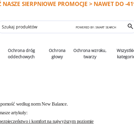
 NASZE SIERPNIOWE PROMOCJE > NAWET DO -41%
POWERED BY: SMART SEARCH
Ochrona dróg
Ochrona
Ochrona wzroku,
Wszystki
oddechowych
głowy
twarzy
kategori
odporność według norm New Balance.
nasze artykuły:
bezpieczeństwo i komfort na najwyższym poziomie