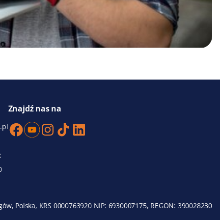
Znajdź nas na
.pl
:
0
 Głogów, Polska, KRS 0000763920 NIP: 6930007175, REGON: 390028230