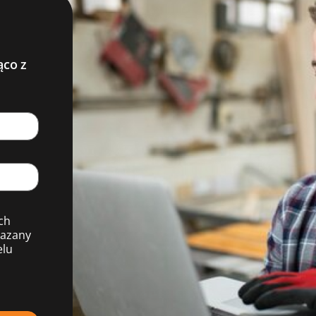
ąco z
ch
kazany
elu