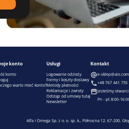
oje konto
Usługi
Kontakt
łóż konto
Logowanie odzieży
e-sklep@aio.com
loguj
Formy i koszty dostawy
+48 767 441 755
aczego warto mieć konto?
Metody płatności
Reklamacje i zwroty
Jesteśmy otwarci
Odstąp od umowy tutaj
Pn - pt 8:00-16:0
Newsletter
Alfa i Omega Sp. z o. o. sp. k., Północna 12, 67-200,