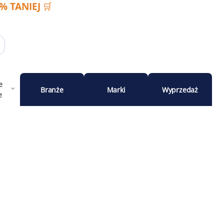
 TANIEJ 🛒
e
Branże
Marki
Wyprzedaż
e