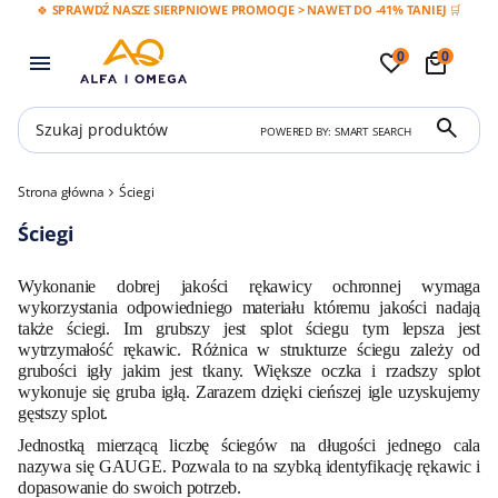
🍀 SPRAWDŹ NASZE SIERPNIOWE PROMOCJE > NAWET DO -41% TANIEJ 🛒
0
0
POWERED BY: SMART SEARCH
Strona główna
Ściegi
Ściegi
Wykonanie dobrej jakości rękawicy ochronnej wymaga
wykorzystania odpowiedniego materiału któremu jakości nadają
także ściegi. Im grubszy jest splot ściegu tym lepsza jest
wytrzymałość rękawic. Różnica w strukturze ściegu zależy od
grubości igły jakim jest tkany. Większe oczka i rzadszy splot
wykonuje się gruba igłą. Zarazem dzięki cieńszej igle uzyskujemy
gęstszy splot.
Jednostką mierzącą liczbę ściegów na długości jednego cala
nazywa się GAUGE. Pozwala to na szybką identyfikację rękawic i
dopasowanie do swoich potrzeb.