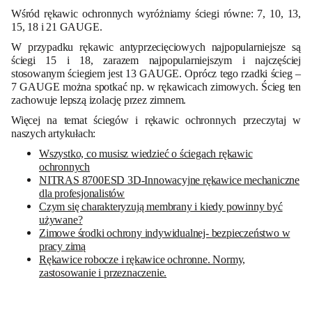
Wśród rękawic ochronnych wyróżniamy ściegi równe: 7, 10, 13,
15, 18 i 21 GAUGE.
W przypadku rękawic antyprzecięciowych najpopularniejsze są
ściegi 15 i 18, zarazem najpopularniejszym i najczęściej
stosowanym ściegiem jest 13 GAUGE. Oprócz tego rzadki ścieg –
7 GAUGE można spotkać np. w rękawicach zimowych. Ścieg ten
zachowuje lepszą izolację przez zimnem.
Więcej na temat ściegów i rękawic ochronnych przeczytaj w
naszych artykułach:
Wszystko, co musisz wiedzieć o ściegach rękawic
ochronnych
NITRAS 8700ESD 3D-Innowacyjne rękawice mechaniczne
dla profesjonalistów
Czym się charakteryzują membrany i kiedy powinny być
używane?
Zimowe środki ochrony indywidualnej- bezpieczeństwo w
pracy zimą
Rękawice robocze i rękawice ochronne. Normy,
zastosowanie i przeznaczenie.