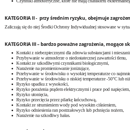
Czynniki atmosferyczne, które nie mają charakteru ekstremalne
KATEGORIA II -
przy średnim ryzyku, obejmuje zagrożenia 
Zaliczają się do niej Środki Ochrony Indywidualnej stosowane w sytu
KATEGORIA III –
bardzo poważne zagrożenia, mogące s
Kontakt z niebezpiecznymi dla zdrowia substancjami i mieszani
Przybywanie w atmosferze o niedostatecznej zawartości tlenu,
Kontakt ze szkodliwymi czynnikami biologicznymi,
Narażenie na promieniowanie jonizujące,
Przebywanie w środowisku o wysokiej temperaturze co najmni
Przebywanie w środowisku o niskiej temperaturze -50°C lub niż
Ryzyko upadku z wysokości,
Ryzyko porażenia prądem elektrycznymi i prace pod napięciem,
Ryzyko utonięcia,
Ryzyko przecięcia przez pilarkę łańcuchową,
Kontakt ze strumieniem wody pod wysokim ciśnieniem,
Ryzyko odniesienia ran postrzałowych lub pchnięcia nożem,
Narażenie na szkodliwy hałas.