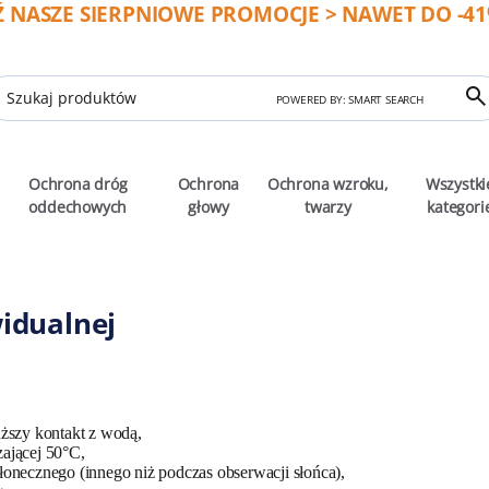
 NASZE SIERPNIOWE PROMOCJE > NAWET DO -41%
POWERED BY: SMART SEARCH
Ochrona dróg
Ochrona
Ochrona wzroku,
Wszystki
oddechowych
głowy
twarzy
kategori
idualnej
uższy kontakt z wodą,
ającej 50°C,
łonecznego (innego niż podczas obserwacji słońca),