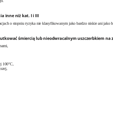
go.
inne niż kat. I i III
acjach o stopniu ryzyka nie klasyfikowanym jako bardzo niskie ani jako 
kutkować śmiercią lub nieodwracalnym uszczerbkiem na 
nami,
ej 100°C,
szej,