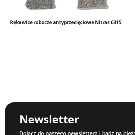
Rękawice robocze antyprzecięciowe Nitras 6315
Newsletter
Dołącz do naszego newslettera i bądź na bież