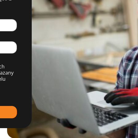
ch
kazany
elu