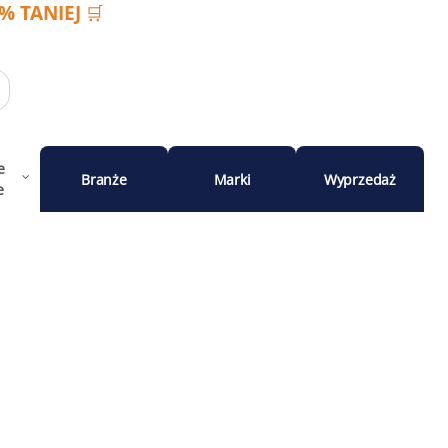
 TANIEJ 🛒
e
Branże
Marki
Wyprzedaż
e