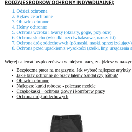
RODZAJE ŚRODKÓW OCHRONY INDYWDUALNEJ:
Odzież ochronna
Rękawice ochronne
Obuwie ochronne
Hełmy ochronne
Ochrona wzroku i twarzy (okulary, gogle, przyłbice)
Ochrona słuchu (wkładki przeciwhałasowe, nauszniki)
Ochrona dróg oddechowych (półmaski, maski, sprzęt izolujący)
Ochrona przed upadkiem z wysokości (szelki, liny, urządzenia
Więcej na temat bezpieczeństwa w miejscu pracy, znajdziesz w naszyc
Bezpieczna praca na magazynie. Jak wybrać najlepsze artykuł
Jakie buty ochronne do pracy latem? Sandał czy półbut?
Obuwie ochronne
Najlepsze kurtki robocze - polecane modele
Czapkokaski – ochrona głowy i komfort w pracy
Ochrona dróg oddechowych