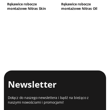
Rękawice robocze
Rękawice robocze
montażowe Nitras Skin
montażowe Nitras Oil
Flex 3D 8700
Grip 3550
Newsletter
Dołącz do naszego newslettera i bądź na bieżąco z
naszymi nowościami i promocjami!