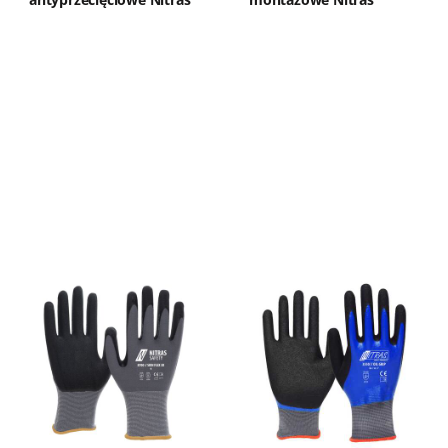
6760 TAEKI
Flexible Fit K Kyorene
8810