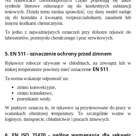
Na rękawicach chemoodpornych często pojawiają się także
symbole literowe odnoszące się do konkretnych substancji
testowych. Dzięki temu można sprawdzić, czy dany model nadaje
się do kontaktu z kwasami, rozpuszczalnikami, zasadami lub
innymi środkami chemicznymi.
To jedno z najważniejszych oznaczeń przy doborze rękawic do
laboratoriów, przemysłu chemicznego i prac serwisowych.
5. EN 511 - oznaczenie ochrony przed zimnem
Rękawice robocze używane w chłodniach, na zewnątrz lub w
EN 511
niskiej temperaturze powinny mieć oznaczenie
.
Ta norma wskazuje odporność na:
zimno konwekcyjne,
zimno kontaktowe,
przenikanie wody.
W praktyce oznacza to, że rękawice są przystosowane do pracy w
warunkach obniżonej temperatury. To szczególnie ważne w
logistyce, transporcie, chłodnictwie i pracach zimowych.
6. EN ISO 21420 - ogólne wymagania dla rękawic